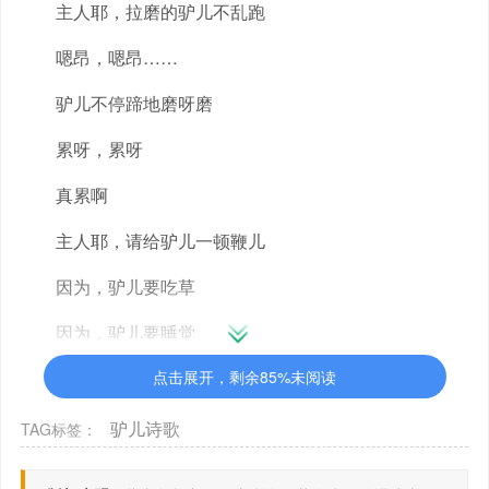
主人耶，拉磨的驴儿不乱跑
嗯昂，嗯昂……
驴儿不停蹄地磨呀磨
累呀，累呀
真累啊
主人耶，请给驴儿一顿鞭儿
因为，驴儿要吃草
因为，驴儿要睡觉
因为，驴儿还要哄宝宝
点击展开，剩余85%未阅读
嗯昂，嗯昂……
驴儿诗歌
TAG标签：
主人耶，磨已拉完了