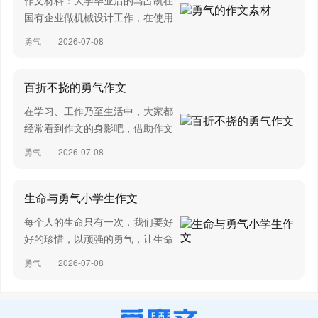
作文材料：大学毕业后的马占凯在
请舔老驴儿的鲜血
many difficulties in our life and...
国有企业做机械设计工作，在使用
搜索引擎的时候，他发现搜索引擎
驴伴儿啊，驴伴儿
勇气
2026-07-08
的背后有一个没有被人发现的巨大
请拿一把草儿
词库。如果把这个词库与输入法相
结合，这种新的智能输入法将会引
百折不挠的勇气作文
拌上老驴儿的血儿
起汉字输入的一次重大革命。为此
在学习、工作乃至生活中，大家都
他辞去了工作，只身来到北京。...
让驴子、驴孙们细细地品尝拉磨的不易
经常看到作文的身影吧，借助作文
人们可以实现文化交流的目的。那
勇气
2026-07-08
三生石边，泪流今生
么问题来了，到底应如何写一篇优
秀的作文呢？以下是小编整理的百
奈何桥旁，哭断忘川秋水
折不挠的勇气作文，希望能够帮助
生命与勇气小学生作文
到大家。百折不挠的勇气作文 1那
嗯昂，嗯昂……
每个人的生命只有一次，我们要好
一次，我来到“浪浪浪”水公园游
好的珍惜，以顽强的勇气，让生命
这一刻
玩，同行的有我的父母和朋友一
更有价值，小编收集了生命与勇气
勇气
2026-07-08
家。在巨浪谷，我们坐着救生圈荡
作文，欢迎阅读。 第一篇：生命
驴儿眼泪滚滚
了一圈又一圈。在海滩，我们站在
与勇气 我有时候想，在物竞天择
大浪的前线，一次又一次的被冲倒
没有草儿
的自然界，生命是需要有勇气的，
又站起来。在水上游乐园，我们顺