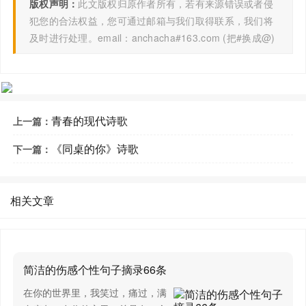
版权声明：
此文版权归原作者所有，若有来源错误或者侵
请给驴儿一把草儿
犯您的合法权益，您可通过邮箱与我们取得联系，我们将
及时进行处理。email：anchacha#163.com (把#换成@)
驴儿，要回家
要回家
嗯昂，嗯昂……
青春的现代诗歌
上一篇：
主人耶，
《同桌的你》诗歌
下一篇：
您为何残忍地笑？
嗯昂，嗯昂……
相关文章
主人耶
您手里是把血腥的屠刀？
简洁的伤感个性句子摘录66条
嗯昂，嗯昂……
在你的世界里，我笑过，痛过，满
主人耶