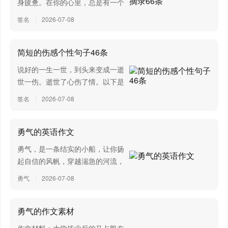
身疲惫。在你的心里，总是有一个
角落，别人是进不去，你亦出不
驴儿，冤枉
签名
2026-07-08
来。原来，是我们的爱背叛了我。
放手，那就是最好的解脱。不会再
冤枉
为你掉眼泪，我也就是不会再傻傻
简短的伤感个性句子46条
嗯昂，嗯昂……
去等你的电话。下面是小...
说好的一生一世，到头来变成一逝
世一伤。逝世了心伤了情。以下是
主人耶
小编搜索整理的伤感个性句子46
签名
2026-07-08
老驴儿的'命儿，尽可拿去
条,欢迎阅读借鉴。1、那些曾经爱
过我的、美好的、都已离我而去、
但请高抬屠手儿
我孤单的想念、却不小心让轻溅的
勇气的英语作文
尘沙刺伤了眼、眼泪...
放过驴儿的伴儿
勇气，是一条结实的小船，让你扬
起自信的风帆，穿越湍急的河流，
嗯昂，嗯昂……
驶向成功的彼岸。下面是小编整理
勇气
2026-07-08
的关于勇气的作文，欢迎查看。
驴伴儿啊，驴伴儿
关于 勇气的英语作文 范文一
Courage is very important.
勇气的作文素材
想要活命
Everyone needs it. We will meet