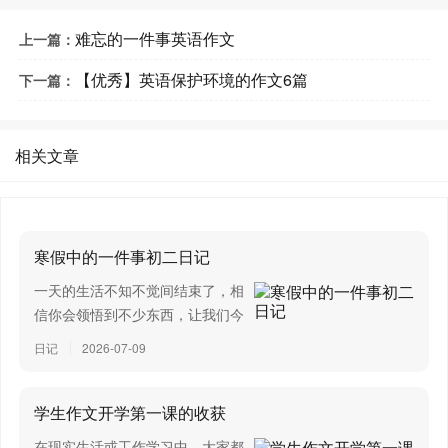
难忘的一件事英语作文
上一篇：
【优秀】英语保护环境的作文6篇
下一篇：
相关文章
寒假中的一件事初二日记
一天的生活不知不觉间结束了，相
信你会领悟到不少东西，让我们今
天做个总结，写一篇日记吧。那么
日记
2026-07-09
写日记需要注意哪些问题呢？以下
是小编为大家整理的寒假中的一件
事初二日记，欢迎阅读与收藏。寒
学生作文开学第一课的收获
假中的一件事初二日记...
在现实生活或工作学习中，大家都