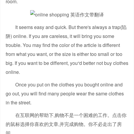
room.
It seems easy and quick. But there's always a trap(陷
阱) online. If you are careless, it will bring you some
trouble. You may find the color of the article is different
from what you want, or the size is either too small or too
big. If you want to be different, you“d better not buy clothes
online.
Once you put on the clothes you bought online and
go out, you will find many people wear the same clothes
in the street.
在互联网的帮助下,购物不是一个困难的工作。点击你
的鼠标选择你喜欢的文章,并完成购物。你不必走出了房
间。