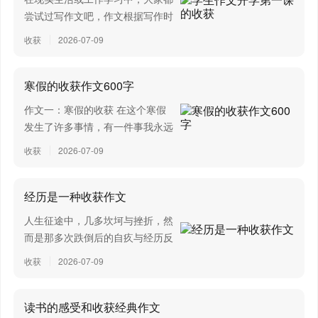
尝试过写作文吧，作文根据写作时
限的不同可以分为限时作文和非限
收获
2026-07-09
时作文。你所见过的作文是什么样
的呢？下面是小编为大家收集的学
生作文开学第一课的收获，欢迎大
寒假的收获作文600字
家借鉴与参考，希望对大家有所帮
作文一：寒假的收获 在这个寒假
助。学生作文开学第一课的收获
发生了许多事情，有一件事我永远
篇12022年度《开学第一课》以
也不会忘记。终于放寒假了，我们
收获
2026-07-09
“奋斗成就梦想”为主题，聚焦党的
可高兴了，又可以无拘无束的玩耍
十八大以来我国经济社会发展取得
了。在这个寒假里发生了许多事
的历史性成就，邀请“时代楷模”、
情，有许多好玩、有趣的事情;也
经历是一种收获作文
“八一勋章”获得者、载人航天工程
有令人发愁、苦恼的事情;更有许
总设计师、科学家、冬奥冠军、考
人生征途中，几多坎坷与挫折，然
多有意义、值得纪念的的事情。今
古学...
而是那多次跌倒后的自疚与经历反
天，...
省，让我们学会了坚强与振作。小
收获
2026-07-09
编收集了经历是一种收获作文，欢
迎阅读。 第一篇：经历是一种收
获 夏日，往往多雨。出外玩了一
读书的感受和收获经典作文