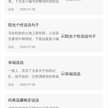
老。下文是小编为你整理的理想说
是故无冥冥之志者，无昭昭之明；无惛惛之事者，无
说，欢迎阅读，希望大家能够喜
说说
2026-07-08
赫赫之功。行衢道者不至，事两君者不容。目不能两视而
欢。1、圣徒是激进的理想主义
明，耳不能两听而聪。螣蛇无足而飞，鼫鼠五技而穷。
者，智者是温和的理想主义者。在
没有上帝的世界上，一个寻求信仰
《诗》曰：“尸鸠在桑，其子七兮。淑人君子，其仪一兮。
阳光个性说说句子
而不可得的理想主义者会转...
其仪一兮，心如结兮！”故君子结于一也。
马在松软的土地上易失蹄，人在甜
言蜜语中易摔跤。下面这篇是小编
昔者瓠巴鼓瑟，而流鱼出听；伯牙鼓琴，而六马仰
为大家整理推荐的阳光个性说说句
说说
2026-07-08
秣。故声无小而不闻，行无隐而不形 。玉在山而草木润，
子，仅供参考，欢迎大家阅读。
1、呼吸着六月的阳光，感觉身体
渊生珠而崖不枯。为善不积邪？安有不闻者乎？
是如此的轻暖，心情是如此的舒
幸福说说
学恶乎始？恶乎终？曰：其数则始乎诵经，终乎读
畅。呼吸着六月的阳光，发...
一路上，丢弃了太多关于你的记
礼；其义则始乎为士，终乎为圣人， 真积力久则入，学至
忆，徒手拾回，已然凋谢你的幸福
乎没而后止也。故学数有终，若其义则不可须臾舍也。为
是我目不暇接的风景，手心的挚
说说
2026-07-08
爱。这篇文章是小编为大家整理推
之，人也；舍 之，禽兽也。故书者，政事之纪也；诗者，
荐的幸福说说，赶紧来看看吧。
中声之所止也；礼者，法之大分，类之纲纪也。 故学至乎
1、人生的幸福感，往往取决于内
经典温馨晚安说说
礼而止矣。夫是之谓道德之极。礼之敬文也，乐之中和
心的安静。活着何必奢求太多...