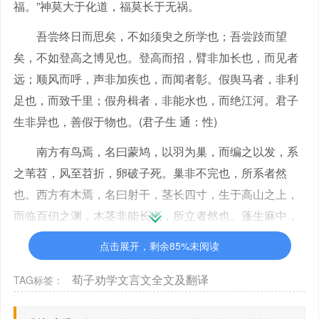
福。”神莫大于化道，福莫长于无祸。
吾尝终日而思矣，不如须臾之所学也；吾尝跂而望
矣，不如登高之博见也。登高而招，臂非加长也，而见者
远；顺风而呼，声非加疾也，而闻者彰。假舆马者，非利
足也，而致千里；假舟楫者，非能水也，而绝江河。君子
生非异也，善假于物也。(君子生 通：性)
南方有鸟焉，名曰蒙鸠，以羽为巢，而编之以发，系
之苇苕，风至苕折，卵破子死。巢非不完也，所系者然
也。西方有木焉，名曰射干，茎长四寸，生于高山之上，
而临百仞之渊，木茎非能长也，所立者然也。蓬生麻中，
不扶而直；白沙在涅，与之俱黑。兰槐之根是为芷，其渐
点击展开，剩余85%未阅读
之滫，君子不近，庶人不服。其质非不美也，所渐者然
也。故君子居必择乡，游必就士，所以防邪辟而近中正
荀子劝学文言文全文及翻译
TAG标签：
也。