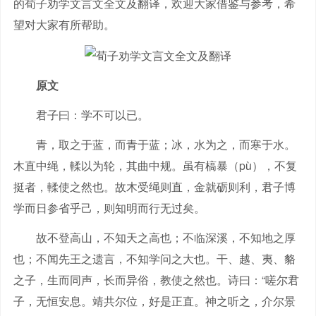
的荀子劝学文言文全文及翻译，欢迎大家借鉴与参考，希
望对大家有所帮助。
原文
君子曰：学不可以已。
青，取之于蓝，而青于蓝；冰，水为之，而寒于水。
木直中绳，輮以为轮，其曲中规。虽有槁暴（pù），不复
挺者，輮使之然也。故木受绳则直，金就砺则利，君子博
学而日参省乎己，则知明而行无过矣。
故不登高山，不知天之高也；不临深溪，不知地之厚
也；不闻先王之遗言，不知学问之大也。干、越、夷、貉
之子，生而同声，长而异俗，教使之然也。诗曰：“嗟尔君
子，无恒安息。靖共尔位，好是正直。神之听之，介尔景