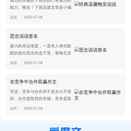
成功的关键在于相信自己有成功的
也，诗书之博也，春秋之微 也，在天地之间者毕矣。 君子
能力。晚安！下面这篇文章是小编
之学也，入乎耳，着乎心，布乎四体，形乎动静。端而
收集整理的温馨晚安说说，供大家
说说
2026-07-08
言，蝡而动，一可以为法则。小人之学也，入乎耳，出乎
参考借鉴，希望可以帮助到有需要
的朋友。1、在有限的人生里，活
口；口耳之间，则四寸耳，曷足以美七尺之躯哉！古之学
着无限的可能，当自己觉得在选择
思念说说签名
者为己，今之学者为人。君子之学也，以美其身；小人之
的岔路，其实都是强加...
最大的幸运便是，一直有人将你默
学也，以为禽犊。故不问而告谓之傲，问一而告二谓之
默的放在思念的盒子里，每每念及
囋。傲、非也，囋、非也；君子如向矣。
你，都是满心的爱和信仰。下面这
说说
2026-07-08
篇文章是小编收集的关于思念说说
学莫便乎近其人。礼乐法而不说，诗书故而不切，春
签名的内容，赶紧来看看吧。1、
秋约而不速。方其人之习君子之说，则尊以遍矣，周于世
思念是一季的花香，问候是牵挂的
在竞争中合作双赢作文
矣。故曰：学莫便乎近其人。
云朵，惦念是不变的旋...
导语：竞争与合作并不是水火不容
学之经莫速乎好其人，隆礼次之。上不能好其人，下
的，合作是取胜的关键，竞争是取
胜的必要条件，只有两者相结合，
不能隆礼，安特将学杂识志，顺诗书而已耳。则末世穷
合作
2026-07-08
我们才能知己知彼，百战百胜．下
年，不免为陋儒而已。将原先王，本仁义，则礼正其经纬
面是小编给大家整理的在竞争中合
蹊径也。若挈裘领，诎五指而顿之，顺者不可胜数也。不
作双赢作文，希望能给你带来帮