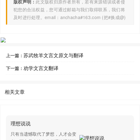
版权声明：
此文版权归原作者所有，若有来源错误或者侵
物类之起，必有所始。荣辱之来，必象其德。肉腐出
犯您的合法权益，您可通过邮箱与我们取得联系，我们将
虫，鱼枯生蠹。怠慢忘身，祸灾乃作。强自取柱，柔自取
及时进行处理。email：anchacha#163.com (把#换成@)
束。邪秽在身，怨之所构。施薪若一，火就燥也，平地若
一，水就湿也。草木畴生，禽兽群焉，物各从其类也。是
故质的张，而弓矢至焉；林木茂，而斧斤至焉；树成荫，
而众鸟息焉。醯酸，而蚋聚焉。故言有招祸也，行有招辱
苏武牧羊文言文原文与翻译
上一篇：
也，君子慎其所立乎！
劝学文言文翻译
下一篇：
积土成山，风雨兴焉；积水成渊，蛟龙生焉；积善成
德，而神明自得，圣心备焉。故不积跬步，无以至千里；
相关文章
不积小流，无以成江海。骐骥一跃，不能十步；驽马十
驾，功在不舍。锲而舍之，朽木不折；锲而不舍，金石可
镂。蚓无爪牙之利，筋骨之强，上食埃土，下饮黄泉，用
心一也。蟹六跪而二螯，非蛇鳝之穴无可寄托者，用心躁
理想说说
也。
只有当遗憾取代了梦想，人才会变